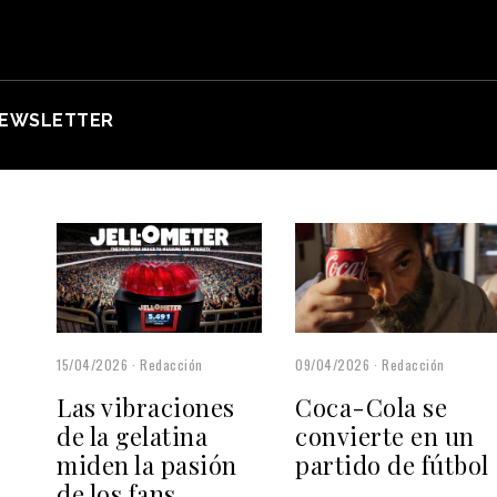
EWSLETTER
15/04/2026
Redacción
09/04/2026
Redacción
Las vibraciones
Coca-Cola se
de la gelatina
convierte en un
miden la pasión
partido de fútbol
de los fans