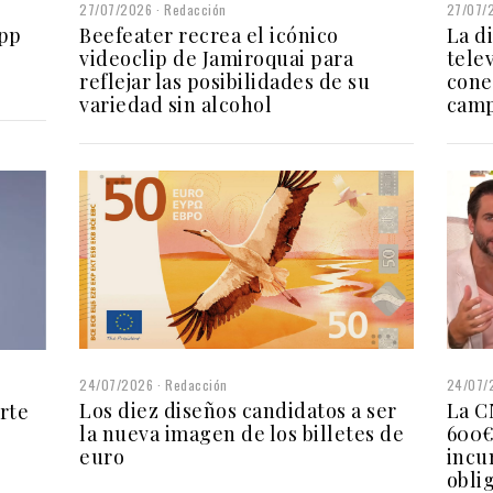
27/07/
27/07/2026
Redacción
App
La di
Beefeater recrea el icónico
telev
videoclip de Jamiroquai para
cone
reflejar las posibilidades de su
cam
variedad sin alcohol
24/07/
24/07/2026
Redacción
La C
Los diez diseños candidatos a ser
rte
600€
la nueva imagen de los billetes de
incu
euro
obli