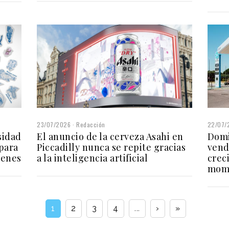
23/07/2026
Redacción
22/07/
El anuncio de la cerveza Asahi en
sidad
Domi
Piccadilly nunca se repite gracias
para
vend
a la inteligencia artificial
venes
crec
mom
1
2
3
4
...
›
»