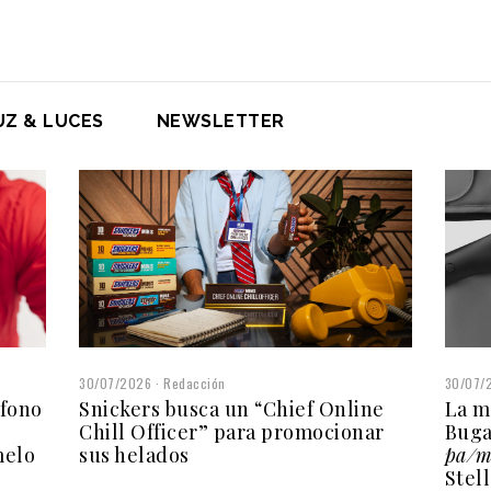
UZ & LUCES
NEWSLETTER
30/07/2026
Redacción
30/07/
fono
Snickers busca un “Chief Online
La m
Chill Officer” para promocionar
Buga
melo
sus helados
pa/m
Stel