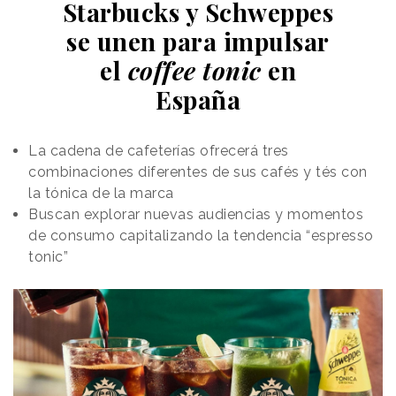
fotografía de las cajas de los televisores que
Starbucks y Schweppes
envidian y que, tras ser analizadas, serán convertidas
se unen para impulsar
en descuentos. Éstos se establecen, según explican
el
coffee tonic
en
desde la marca en una pieza audiovisual, en función
del tamaño de la caja o del televisor.
España
La pieza cuenta con producción de Walden.
La cadena de cafeterías ofrecerá tres
combinaciones diferentes de sus cafés y tés con
la tónica de la marca
Buscan explorar nuevas audiencias y momentos
de consumo capitalizando la tendencia “espresso
tonic”