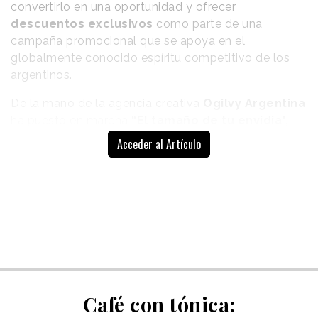
convertirlo en una oportunidad y ofrecer
descuentos exclusivos
como parte de una
campaña promocional
que se apoya en el
globalmente conocido espíritu competitivo de los
argentinos.
De la mano de la agencia creativa
Ogilvy Argentina
ha puesto en marcha
“El tamaño de tu envidia",
que premia con productos de su marca propia
Acceder al Artículo
Quantic la envidia de los consumidores. La campaña
invita a los usuarios a reconocer y abrazar las
miradas furtivas a los televisores ajenos, las
comparaciones y la persistente sensación de que el
propio televisor se queda corto para obtener otros
nuevos.
Para ello ha creado
un bot en WhatsApp
,
desarrollado por la empresa Fardo y denominado
Café con tónica:
'Qu!', al que los consumidores pueden enviar una