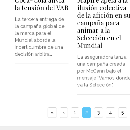
Mapfre apela a la
Coca-Cola alivia
ilusión colectiva
la tensión del VAR
de la afición en s
La tercera entrega de
campaña para
la campaña global de
animar a la
la marca para el
Selección en el
Mundial aborda la
Mundial
incertidumbre de una
decisión arbitral.
La aseguradora lanza
una campaña creada
por McCann bajo el
mensaje "Vamos dond
va la Selección".
«
‹
1
2
3
4
5