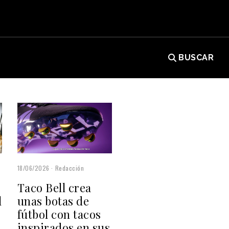
BUSCAR
18/06/2026
Redacción
Taco Bell crea
l
unas botas de
fútbol con tacos
inspirados en sus