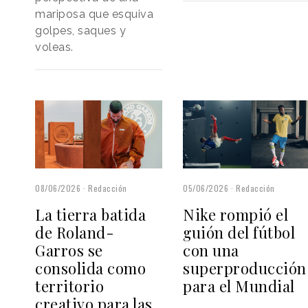
mariposa que esquiva
golpes, saques y
voleas.
05/06/2026
Redacción
08/06/2026
Redacción
Nike rompió el
La tierra batida
guión del fútbol
de Roland-
con una
Garros se
superproducción
consolida como
para el Mundial
territorio
creativo para las