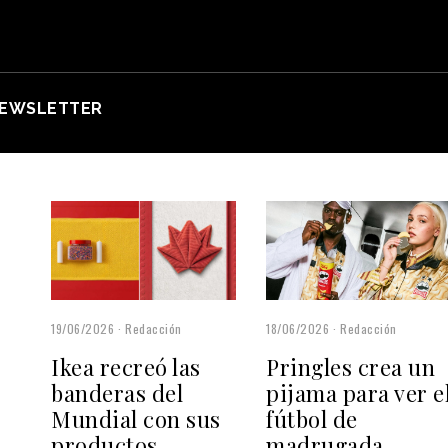
EWSLETTER
18/06/2026
Redacción
19/06/2026
Redacción
Pringles crea un
Ikea recreó las
pijama para ver e
banderas del
fútbol de
Mundial con sus
madrugada
productos