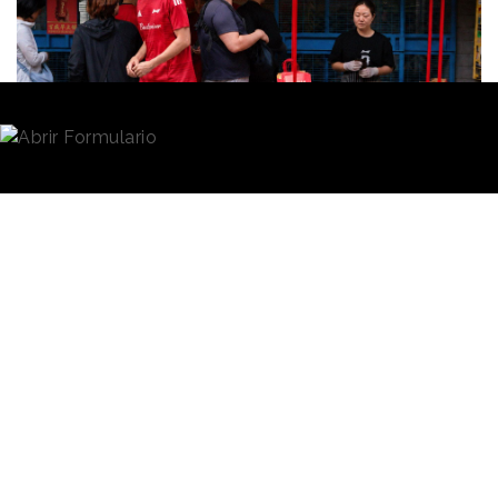
entrenamiento diario
”.
Redacción
02/07/2026 · 11:07
Agréganos como fuente preferida en Google
La diferencia horaria para ver y disfrutar el Mundial
de Fútbol de este año ha sido un elemento que ha
puesto a prueba las estrategias de
marketing
y
comunicación de las marcas que han querido
vincularse al evento. La acción llevada a cabo por
Budweiser
en China es una muestra de ellos, y es
que la marca de cerveza ha cambiado su habitual
momento de consumo, por el desayuno.