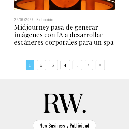
22/06/2026
Redacción
Midjourney pasa de generar
imágenes con IA a desarrollar
escáneres corporales para un spa
1
2
3
4
...
›
»
New Business y Publicidad