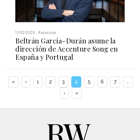
17/03/2026
Redacción
Beltrán García-Durán asume la
dirección de Accenture Song en
España y Portugal
«
‹
1
2
3
4
5
6
7
...
›
»