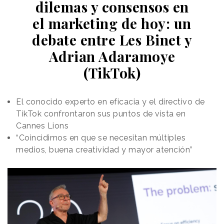
dilemas y consensos en
instrucciones por modelo. Su objetivo ha sido
el marketing de hoy: un
identificar qué tipo de fuentes intervienen en la
construcción de las respuestas y en qué medida
debate entre Les Binet y
contribuyen a que una marca aparezca asociada con
Adrian Adaramoye
determinados atributos.
(TikTok)
El análisis introduce así el concepto de
reputación
algorítmica
:
la imagen de una compañía que los
sistemas de inteligencia artificial construyen a partir
El conocido experto en eficacia y el directivo de
de las fuentes que encuentran, interpretan y
TikTok confrontaron sus puntos de vista en
combinan.
Cannes Lions
“Coincidimos en que se necesitan múltiples
Se trata de un espacio
medios, buena creatividad y mayor atención”
menos visible que los
“Ahora existe un
anteriores y en el que los
cuarto territorio
equipos de comunicación no
disponen todavía de
que es opaco,
métricas tan estandarizadas
que no da
como las utilizadas en