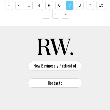
«
‹
...
4
5
6
7
8
9
10
...
›
»
New Business y Publicidad
Contacto