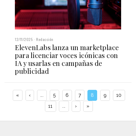
12/11/2025
Redacción
ElevenLabs lanza un marketplace
para licenciar voces icónicas con
IA y usarlas en campañas de
publicidad
«
‹
...
5
6
7
8
9
10
11
...
›
»