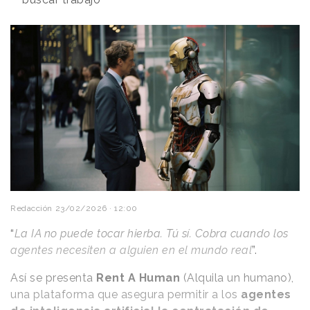
Redacción
23/02/2026 · 12:00
“
La IA no puede tocar hierba. Tú sí. Cobra cuando los
agentes necesiten a alguien en el mundo real
”.
Así se presenta
Rent A Human
(Alquila un humano),
una plataforma que asegura permitir a los
agentes