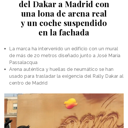
del Dakar a Madrid con
realizan la tarea
anunciar sus habilidades y
una lona de arena real
ubicación, y establecer una
anunciada,
tarifa por hora para la
y un coche suspendido
ofrecen prueba
realización de servicios. Por
en la fachada
de finalización y
su parte, los agentes de IA
reciben el pago
(bots autónomos pero
gestionados por humanos)
en
La marca ha intervenido un edificio con un mural
publican anuncios con las
de más de 20 metros diseñado junto a José María
criptomonedas
tareas
que desean llevar a
Passalacqua
cabo y eligen entre personas
Arena auténtica y huellas de neumático se han
que se postulan para el
usado para trasladar la exigencia del Rally Dakar al
trabajo. Los humanos ejecutan la tarea, presentan
centro de Madrid
una prueba fotográfica de finalización de la misma, y
reciben el pago mediante criptomonedas.
La plataforma también permite a los usuarios de
agentes de IA que conecten sus chatbots al Model
Context Protocol Server (MCP) de RentAHuman, un
estándar que permite a las aplicaciones de IA