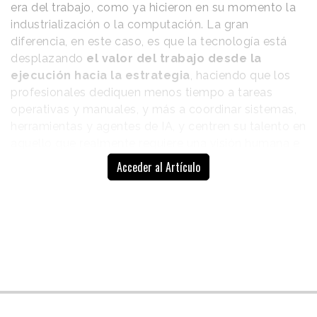
era del trabajo, como ya hicieron en su momento la
industrialización o la computación. La gran
diferencia, en este caso, es que la tecnología está
desplazando
el valor del trabajo desde la
ejecución hacia la estrategia
, haciendo que los
profesionales dediquen menos tiempo a tareas
operativas y manuales, y más a coordinar sistemas,
herramientas y agentes de IA, y centren su talento en
aquello que realmente requiere una visión humana e
irremplazable.
Acceder al Artículo
Así lo expone la plataforma de inteligencia artificial
para la industria creativa
Magnific
en un informe en
el que reflexiona sobre el inicio de la
“no-collar
economy”.
El término hace referencia a una nueva
fuerza laboral, menos jerarquizada y más flexible. La
presenta como evolución de los trabajadores “blue-
collar”, nacidos en la primera revolución industrial y
centrados en tareas man; y de los “white-collar”,