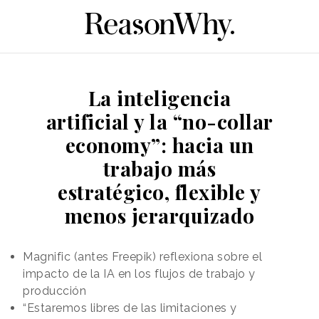
La inteligencia
artificial y la “no-collar
economy”: hacia un
trabajo más
estratégico, flexible y
menos jerarquizado
Magnific (antes Freepik) reflexiona sobre el
impacto de la IA en los flujos de trabajo y
producción
“Estaremos libres de las limitaciones y