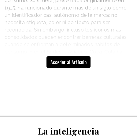
consumo. Su silueta, presentada originalmente en
1915, ha funcionado durante más de un siglo como
un identificador casi autónomo de la marca: no
necesita etiqueta, color ni contexto para ser
reconocida. Sin embargo, incluso los iconos más
consolidados pueden encontrar barreras culturales
cuando se enfrentan a determinados hábitos de
consumo. Y en el Sudeste Asiático, Coca-Cola ha
identificado una de ellas.
Acceder al Artículo
La compañía ha lanzado,
junto a Ogilvy Vietnam,
El resultado es
“Coke Sticks”
, una acción
un utensilio
que
rediseña los palillos
asiáticos
tomando como
funcional,
referencia la forma de la
fabricado en
icónica botella
contour.
El
acero inoxidable
resultado es un utensilio
La inteligencia
y apto para uso
funcional, fabricado en acero