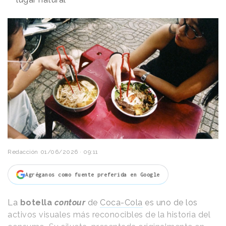
Redacción
01/06/2026 · 09:11
Agréganos como fuente preferida en Google
La
botella
contour
de
Coca-Cola
es uno de los
activos visuales más reconocibles de la historia del