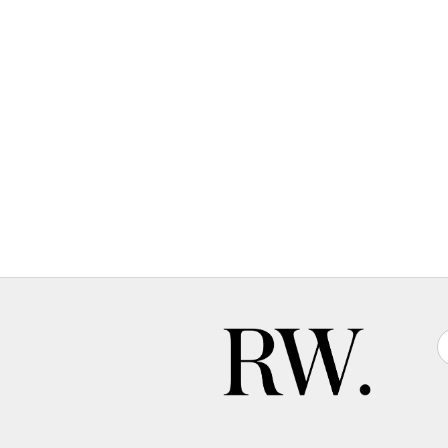
Lo
que
aca
cortoplacis
J.Guadiana
años
para
Total.
Yo
si
marketing
cortoplaci
F.Rionda
las
piezas
v
es
el
mund
Ya.
J.Guadiana
Es
la
torme
F.Rionda
Es
fabulos
J.Guadiana