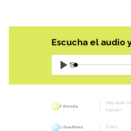
Escucha el audio y
Hay
que
co
F.Rionda
haces?
Claro.
J.Guadiana