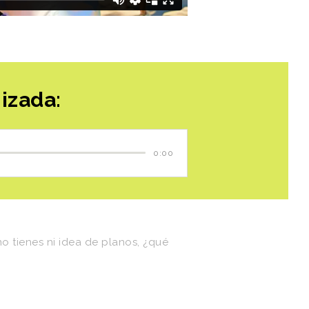
nizada:
0:00
no
tienes
ni
idea
de
planos,
¿qué