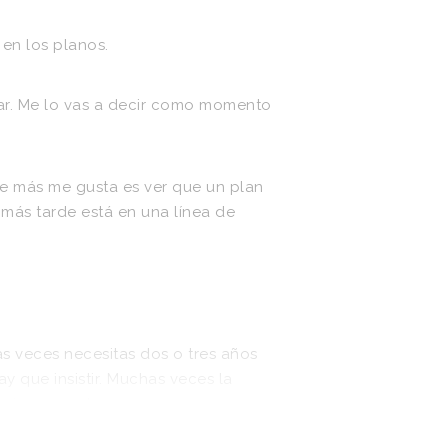
en
los
planos.
r.
Me
lo
vas
a
decir
como
momento
e
más
me
gusta
es
ver
que
un
plan
más
tarde
está
en
una
línea
de
as
veces
necesitas
dos
o
tres
años
ay
que
insistir.
Muchas
veces
la
más
me
gusta.