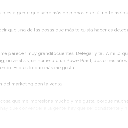
s
a
esta
gente
que
sabe
más
de
planos
que
tú,
no
te
metas
cir
que
una
de
las
cosas
que
más
te
gusta
hacer
es
delega
me
parecen
muy
grandilocuentes.
Delegar
y
tal.
A
mí
lo
qu
ng,
un
análisis,
un
número
o
un
PowerPoint,
dos
o
tres
años
iendo.
Eso
es
lo
que
más
me
gusta.
n
del
marketing
con
la
venta.
cosa
que
me
impresiona
mucho
y
me
gusta,
porque
much
hay
que
convencer
a
la
gente,
hay
que
ser
consistente
y
h
l
primer
día
no
sale
y
el
segundo
día
afinas.
Eso
es
lo
que