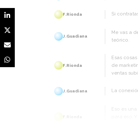
Si
contrata
F.Rionda
Me
vas
a
de
J.Guadiana
teórico.
Esas
cosas
de
marketi
F.Rionda
ventas
sub
La
conexió
J.Guadiana
Eso
es
una
para
eso.
Y
F.Rionda
ejecución
e