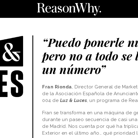
“Puedo ponerle n
pero no a todo se
un número”
Fran Rionda
, Director General de Marke
de la Asociación Española de Anunciante
004 de
Luz & Luces
, un programa de
Rea
Fran se transforma en una máquina de gen
durante un paseo secuencia de casi una 
de Madrid. Nos cuenta por qué ha triplic
Exterior en el último año… qué prioridad 