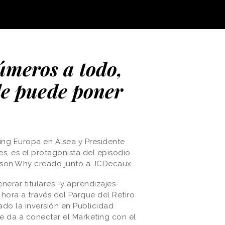
úmeros a todo,
 le puede poner
ting Europa en Alsea y Presidente
s, es el protagonista del episodio
son
.
Why
creado junto a JCDecaux.
erar titulares -y aprendizajes-
hora a través del Parque del Retiro
ado la inversión en Publicidad
le da a conectar el Marketing con el