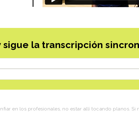
 sigue la transcripción sincro
nfiar
en
los
profesionales,
no
estar
allí
tocando
planos.
Si