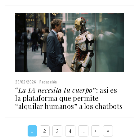
23/02/2026
Redacción
“
La IA necesita tu cuerpo
”: así es
la plataforma que permite
“alquilar humanos” a los chatbots
1
2
3
4
...
›
»