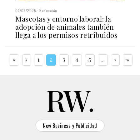
03/09/2025
Redacción
Mascotas y entorno laboral: la
adopción de animales también
llega a los permisos retribuidos
«
‹
1
2
3
4
5
...
›
»
New Business y Publicidad