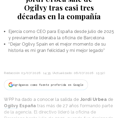
Entre otras cosas, ha publicado varios vídeos en
Ogilvy tras casi tres
redes sociales con imágenes de su emblema oculto,
décadas en la compañía
poniendo en evidencia lo absurdo de la política de la
FIFA; y también ha modificado su imagen de perfil en
redes sociales trasladando al entorno digital la
Ejercía como CEO para España desde julio de 2025
presencia física que ahora está obligada a tomar en
y previamente lideraba la oficina de Barcelona
el estadio.
“Dejar Ogilvy Spain en el mejor momento de su
historia es mi gran felicidad y mi mejor legado"