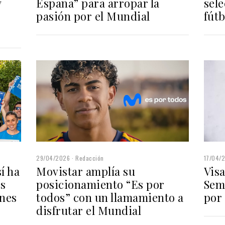
sel
y
España” para arropar la
fútb
pasión por el Mundial
17/04/
29/04/2026
Redacción
Visa
Movistar amplía su
í ha
Sem
posicionamiento “Es por
os
por 
todos” con un llamamiento a
ones
disfrutar el Mundial