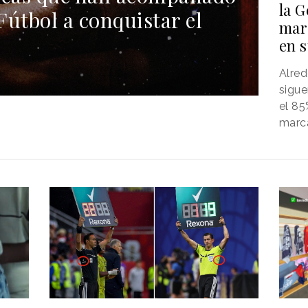
la G
 Fútbol a conquistar el
mar
en 
Alred
sigue
el 85
marc