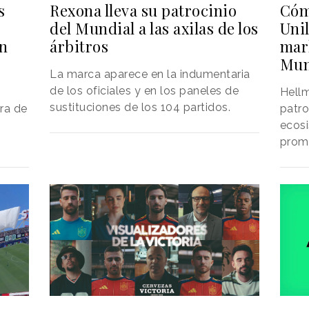
Rexona lleva su patrocinio
Cóm
s
del Mundial a las axilas de los
Uni
árbitros
mar
ón
Mun
La marca aparece en la indumentaria
de los oficiales y en los paneles de
Hellm
sustituciones de los 104 partidos.
patro
ra de
ecosi
prom