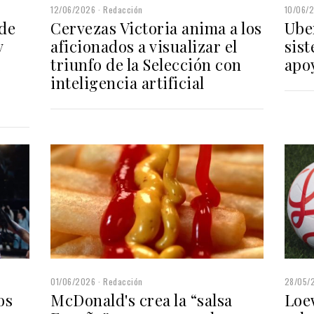
12/06/2026
Redacción
10/06/
 de
Cervezas Victoria anima a los
Uber
y
aficionados a visualizar el
sist
triunfo de la Selección con
apoy
inteligencia artificial
28/05/
01/06/2026
Redacción
Loew
os
McDonald's crea la “salsa