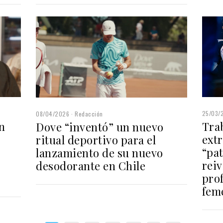
25/03/
08/04/2026
Redacción
Tra
n
Dove “inventó” un nuevo
extr
ritual deportivo para el
“pa
lanzamiento de su nuevo
reiv
desodorante en Chile
prof
fem