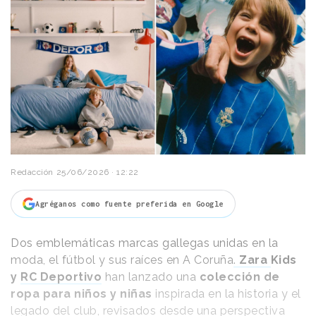
Redacción
25/06/2026 · 12:22
Agréganos como fuente preferida en Google
Dos emblemáticas marcas gallegas unidas en la
moda, el fútbol y sus raíces en A Coruña
.
Zara
Kids
y
RC Deportivo
han lanzado una
colección de
ropa para niños y niñas
inspirada en la historia y el
legado del club, revisados desde una perspectiva