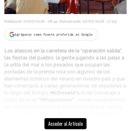
destacado los últimos modelos de vehículos de
Hyundai.
Redacción
07/07/2026 · 08:34
(Actualizado: 07/07/2026 · 17:23)
Agréganos como fuente preferida en Google
Los atascos en la carretera de la “operación salida”,
las fiestas del pueblo, la gente jugando a las palas a
la orilla del mar o los posados que ocupan las
portadas de la prensa rosa son algunos de los
elementos icónicos del verano en nuestro país y que
han conectado a varias generaciones de españoles a
lo largo del tiempo.
McDonald's
rinde homenaje a
todos ellos en
“Mitiquísimos”
, su nueva plataforma
de comunicación para la temporada estival, ideada
por la agencia creativa
&Rosás
en lo que supone su
primer trabajo para la marca.
Acceder al Artículo
Concretamente, a finales del mes de mayo, Hyundai