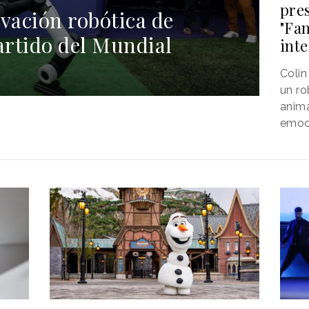
pres
tivación robótica de
"Fam
rtido del Mundial
int
Colin
un r
anima
emoc