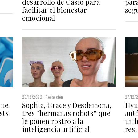
par
desarrollo de Casio para
segu
facilitar el bienestar
emocional
29/12/2022
Redacción
27/12/
Sophia, Grace y Desdemona,
Hyu
que
tres “hermanas robots” que
aut
sts
le ponen rostro a la
un h
inteligencia artificial
resi