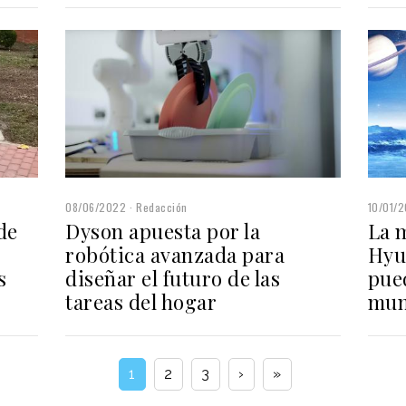
08/06/2022
Redacción
10/01/
de
Dyson apuesta por la
La 
robótica avanzada para
Hyu
s
diseñar el futuro de las
pued
tareas del hogar
mun
1
2
3
›
»