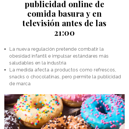
publicidad online de
actuando como un orquestador de tareas dentro del
ecosistema de
hogar conectado
de LG.
comida basura y en
televisión antes de las
21:00
La nueva regulación pretende combatir la
obesidad infantil e impulsar estándares más
saludables en la industria
La medida afecta a productos como refrescos,
snacks o chocolatinas, pero permite la publicidad
de marca