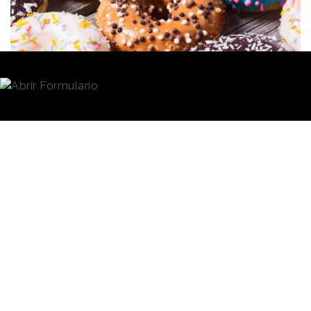
Redacción
07/01/2026 · 08:58
Desde el lunes 5 de enero de 2026 la
publicidad de
comida
poco saludable
queda prohibida en
Reino
Unido
en televisión antes de las 21:00 y en el
entorno digital durante las 24 horas del día. La
medida, cuya tramitación lleva en marcha desde el
año 2022, forma parte de los esfuerzos del gobierno
británico por
combatir la obesidad infantil
y
potenciar hábitos alimenticios más saludables.
La nueva regulación, calificada de “
decisiva y pionera
a nivel mundial
” por el ejecutivo liderado por Keir
Starmer, aspira a eliminar, tal y como ha señalado el