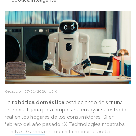
Redacción
07/01/2026 · 10:03
La
robótica doméstica
está dejando de ser una
promesa lejana para empezar a ensayar su entrada
real en los hogares de los consumidores. Si en
febrero del año pasado 1X Technologies mostraba
con
Neo Gamma
cómo un humanoide podía