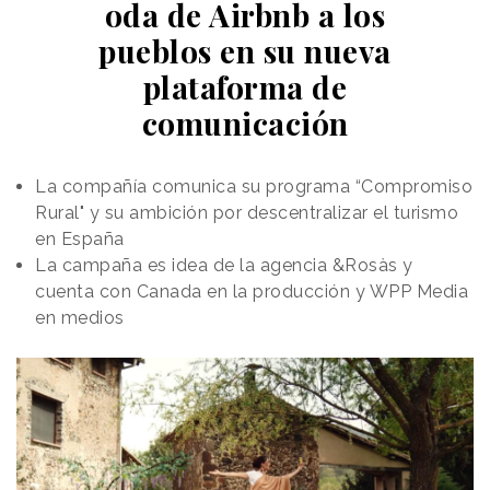
Delegado de Nvidia, para referirse a sistemas
oda de Airbnb a los
inteligentes que intervienen físicamente en el
pueblos en su nueva
entorno.
plataforma de
La inteligencia artificial
comunicación
generativa ha transformado
Si la primera ola
la relación con el
de IA se desplegó
conocimiento y la
La compañía comunica su programa “Compromiso
producción de contenidos,
en interfaces
Rural" y su ambición por descentralizar el turismo
pero la robótica apunta a un
en España
conversacionales,
territorio económico todavía
La campaña es idea de la agencia &Rosàs y
la siguiente
más amplio:
la
cuenta con Canada en la producción y WPP Media
podría tener
automatización del
en medios
trabajo físico.
Si la primera
forma de
ola de IA se desplegó en
humanoides
interfaces conversacionales,
copilotos y herramientas
digitales, la siguiente podría
tener forma de brazos robóticos, humanoides