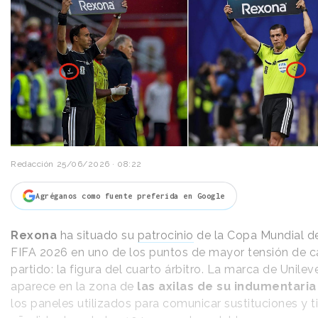
Redacción
25/06/2026 · 08:22
Agréganos como fuente preferida en Google
Rexona
ha situado su
patrocinio
de la Copa Mundial de
FIFA 2026 en uno de los puntos de mayor tensión de 
partido: la figura del cuarto árbitro. La marca de Unilev
aparece en la zona de
las axilas de su indumentari
los paneles utilizados para comunicar sustituciones y 