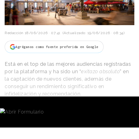
Redacción
18/06/2026 · 07:41
(Actualizado: 19/06/2026 · 08:34)
Agréganos como fuente preferida en Google
Está en el top de las mejores audiencias registradas
por la plataforma y ha sido un “
exitazo absoluto
” en
la captación de nuevos clientes, además de
“Todos nos acordamos de algún par de botas. Desde Ta
conseguir un rendimiento significativo en
presentamos unas que nadie olvidará. En un momento d
infidelización y recomendación.
muchísimos impactos publicitarios, Taco Bell quiere conse
En estos términos habla el equipo de marketing y
relevante haciendo algo relevante para la gente. Hemos
comunicación de
Movistar
Plus+
respecto a
“Se
querido regalar una campaña rompedora. Una acción at
tiene que morir mucha gente”
y su estrategia de
que pone a Taco Bell en el mapa”
, ha señalado Beltrán
promoción, sobre la que ha conversado
de Lecea, Brand Manager de Taco Bell, en un comunic
con
Reason
.
Why
.
Las botas de Taco Bell se han diseñado y fabricado