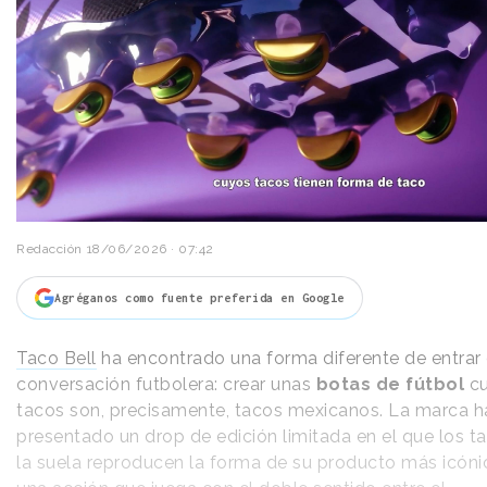
Redacción
18/06/2026 · 07:42
Agréganos como fuente preferida en Google
Taco Bell
ha encontrado una forma diferente de entrar 
conversación futbolera: crear unas
botas de fútbol
cu
tacos son, precisamente, tacos mexicanos. La marca h
presentado un drop de edición limitada en el que los t
la suela reproducen la forma de su producto más icóni