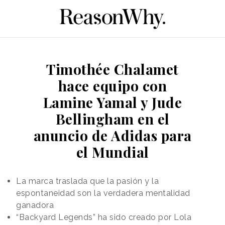
Timothée Chalamet
hace equipo con
Lamine Yamal y Jude
Bellingham en el
anuncio de Adidas para
el Mundial
La marca traslada que la pasión y la
espontaneidad son la verdadera mentalidad
ganadora
“Backyard Legends” ha sido creado por Lola