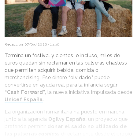
tecnología y los efectos especiales.
Junto a ellos, en el spot también aparecen
Lionel
Messi, Bad Bunny, Ousmane Dembélé, Raphinha,
Pedri, Florian Wirtz y Santiago Giménez
,
completando el estelar reparto del anuncio.
Redacción
07/05/2026 · 13:30
Termina un festival y cientos, o incluso, miles de
euros quedan sin reclamar en las pulseras chasless
que permiten adquirir bebida, comida o
merchandising. Ese dinero “olvidado” puede
convertirse en ayuda real para la infancia según
“Cash Forward”,
la nueva iniciativa impulsada desde
Unicef España
.
La organización humanitaria ha puesto en marcha,
junto a la agencia
Ogilvy España,
un proyecto que
pretende permitir
donar el saldo no utilizado de
las pulseras
cashless
directamente desde el propio