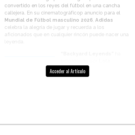
convertido en los reyes del fútbol en una cancha
callejera. En su cinematográficop anuncio para el
Mundial de Fútbol masculino 2026
,
Adidas
celebra la alegría de jugar y recuerda a los
aficionados que en cualquier rincón puede nacer una
leyenda.
“Backyard Leyends”
ha
sido ideada por
Lola
El anuncio forma
Estados Unidos
, la nueva
Acceder al Artículo
parte de la
agencia de Omnicom,
surgida de la fusión de
plataforma “You
Adam&EveDDB Nueva York
Got This”
y 180 US, y se presenta
como la nueva entrega de la
plataforma
“You Got This”,
lanzada por la marca hace dos años. El mensaje del
claim ejerce como inspiración de la historia, que
invita a los amantes del deporte a llevar la libertad y