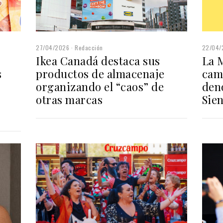
22/04/
27/04/2026
Redacción
La M
Ikea Canadá destaca sus
cam
productos de almacenaje
s
den
organizando el “caos” de
Sien
otras marcas