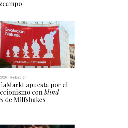
zcampo
2026
Redacción
iaMarkt apuesta por el
eccionismo con
blind
es
de Milfshakes