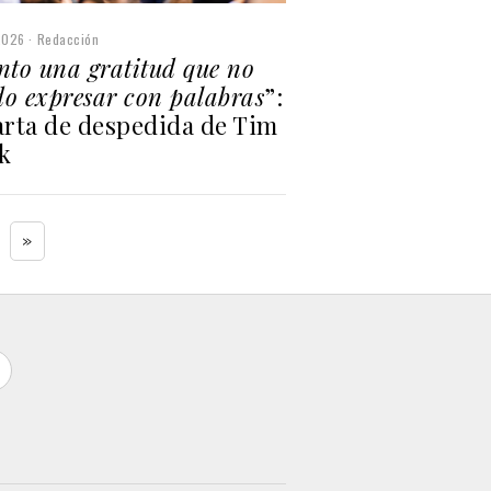
2026
Redacción
nto una gratitud que no
o expresar con palabras
”:
arta de despedida de Tim
k
»