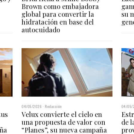
Brown como embajadora
gam
global para convertir la
su 
hidratación en base del
gen
autocuidado
04/05/
04/05/2026
Redacción
Estr
Velux convierte el cielo en
tus
de l
una propuesta de valor con
pro
“Planes”, su nueva campaña
aña