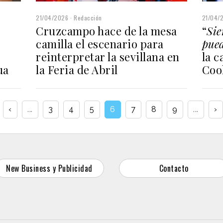
21/04/
21/04/2026
Redacción
“
Sie
Cruzcampo hace de la mesa
pued
camilla el escenario para
la c
reinterpretar la sevillana en
Coo
ua
la Feria de Abril
‹
...
3
4
5
6
7
8
9
...
›
New Business y Publicidad
Contacto