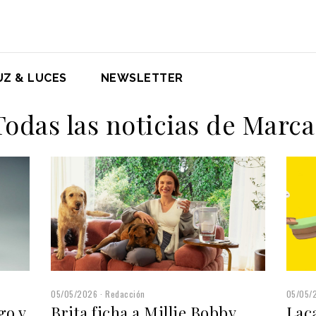
UZ & LUCES
NEWSLETTER
Todas las noticias de Marca
05/05/2026
Redacción
05/05/
Brita ficha a Millie Bobby
go y
Laca