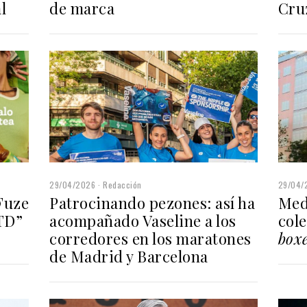
Cru
de marca
l
29/04/
29/04/2026
Redacción
Fuze
Med
Patrocinando pezones: así ha
RTD”
col
acompañado Vaseline a los
box
corredores en los maratones
de Madrid y Barcelona