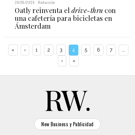
26/05/2026
Redacción
Oatly reinventa el
drive-thru
con
una cafetería para bicicletas en
Ámsterdam
«
‹
1
2
3
4
5
6
7
...
›
»
New Business y Publicidad