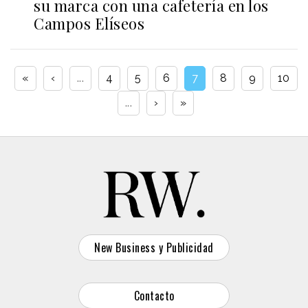
su marca con una cafetería en los
Campos Elíseos
«
‹
...
4
5
6
7
8
9
10
...
›
»
New Business y Publicidad
Contacto