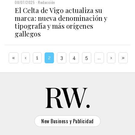
08/07/2025
Redacción
El Celta de Vigo actualiza su
marca: nueva denominación y
tipografía y más orígenes
gallegos
«
‹
1
2
3
4
5
...
›
»
New Business y Publicidad