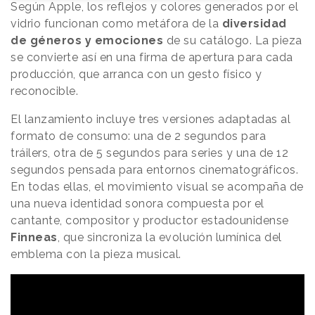
Según Apple, los reflejos y colores generados por el
vidrio funcionan como metáfora de la
diversidad
de géneros y emociones
de su catálogo. La pieza
se convierte así en una firma de apertura para cada
producción, que arranca con un gesto físico y
reconocible.
El lanzamiento incluye tres versiones adaptadas al
formato de consumo: una de 2 segundos para
tráilers, otra de 5 segundos para series y una de 12
segundos pensada para entornos cinematográficos.
En todas ellas, el movimiento visual se acompaña de
una nueva identidad sonora compuesta por el
cantante, compositor y productor estadounidense
Finneas
, que sincroniza la evolución lumínica del
emblema con la pieza musical.