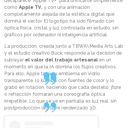
desaparece “Apple TV+” para unificarse simplemente
como
Apple TV,
y con una animación
completamente alejada de la estética digital que
domina el sector. El logotipo ha sido filmado con
óptica física, cristal y luz controlada en estudio, sin
gráficos por ordenador ni inteligencia artificial.
La producción, creada junto a TBWA\Media Arts Lab
y el estudio creativo Buck, responde a la decisión de
subrayar
el valor del trabajo artesanal
en un
momento en que la IA domina los flujos creativos.
Para ello, Apple talló su emblema en vidrio
transparente, lo iluminó con fuentes de color y lo
grabó en rotación, haciendo que cada destello,
flare
o refracción formaran una coreografía óptica
irrepetible. Lo que se ve en pantalla es luz real, sin
postproducción digital ni renderizado 3D.