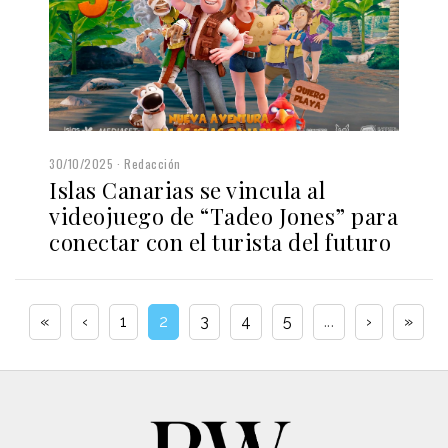
30/10/2025
Redacción
Islas Canarias se vincula al
videojuego de “Tadeo Jones” para
conectar con el turista del futuro
«
‹
1
2
3
4
5
...
›
»