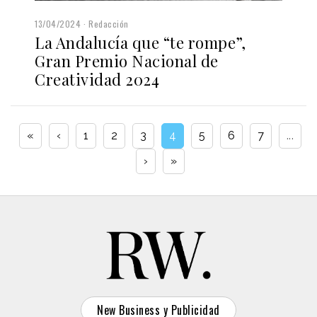
13/04/2024
Redacción
La Andalucía que “te rompe”,
Gran Premio Nacional de
Creatividad 2024
«
‹
1
2
3
4
5
6
7
...
›
»
New Business y Publicidad