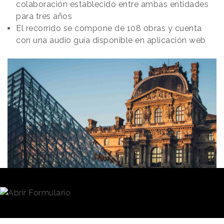
colaboración establecido entre ambas entidades
para tres años
El recorrido se compone de 108 obras y cuenta
con una audio guía disponible en aplicación web
Redacción
12/11/2024 · 11:08
Grupo L’Oréal
y el Museo del Louvre
han credo
una experiencia interactiva, un recorrido a medida