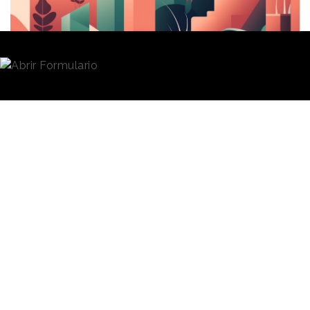
Redacción
21/11/2024 · 07:53
La reputación, la motivación de los empleados o la
satisfacción de comprobar el impacto positivo, tanto
en la sociedad como el entorno, son algunos de los
beneficios que las marcas encuentran en ejercer su
propósito
.
Sin embargo, hacer realidad los
compromisos también entraña retos, como la
inversión de recursos de toda índole, la divulgación
constante o la adaptación a los marcos
regulatorios.
Ambos puntos fueron abordados durante la tercera
edición de
Public Affairs Forum
, el encuentro de
directivos de Asuntos Públicos en España