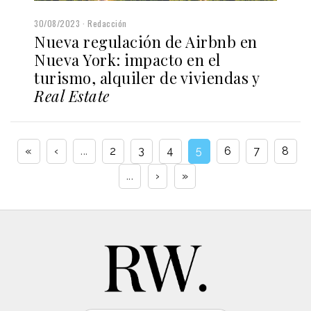
30/08/2023
Redacción
Nueva regulación de Airbnb en
Nueva York: impacto en el
turismo, alquiler de viviendas y
Real Estate
«
‹
...
2
3
4
5
6
7
8
...
›
»