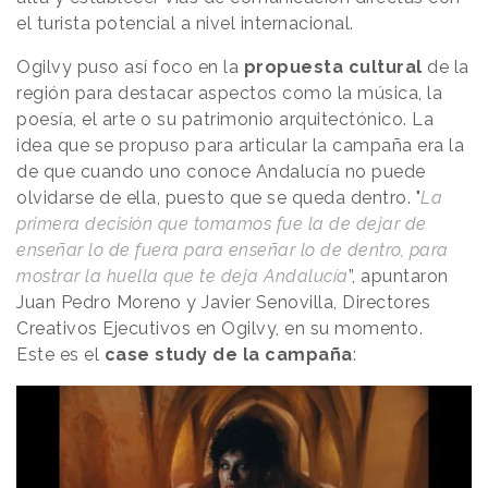
el turista potencial a nivel internacional.
Ogilvy puso así foco en la
propuesta cultural
de la
región para destacar aspectos como la música, la
poesía, el arte o su patrimonio arquitectónico. La
idea que se propuso para articular la campaña era la
de que cuando uno conoce Andalucía no puede
olvidarse de ella, puesto que se queda dentro. "
La
primera decisión que tomamos fue la de dejar de
enseñar lo de fuera para enseñar lo de dentro, para
mostrar la huella que te deja Andalucía
”, apuntaron
Juan Pedro Moreno y Javier Senovilla, Directores
Creativos Ejecutivos en Ogilvy, en su momento.
Este es el
case study de la campaña
: