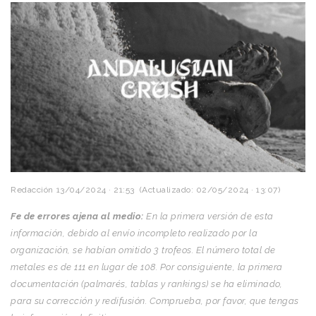
Redacción
13/04/2024 · 21:53
(Actualizado: 02/05/2024 · 13:07)
Fe de errores ajena al medio:
En la primera versión de esta
información, debido al envío incompleto realizado por la
organización, se habían omitido 3 trofeos. El número total de
metales es de 111 en lugar de 108. Por consiguiente, la primera
documentación (palmarés, tablas y rankings) se ha eliminado,
para su corrección y redifusión. Comprueba, por favor, que tengas