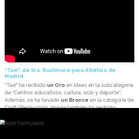
“Taxi”, de Sra. Rushmore para Atlético de
Madrid
“Taxi" ha recibido
un Oro
en Ideas en la subcategoría
de “Centros educativos, cultura, ocio y deporte”.
Además, se ha llevado
un Bronce
en la categoría de
Craft (Redacción), donde también ha recibido
menciones en los apartados de Casting y dirección
de actores y Dirección y Realización.
Es el anuncio de Navidad del Atlético de Madrid,