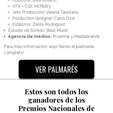
Colorista: Julia Rosetti
VFX + CGI: McNulty
Jefe Producción: Valeria Tarsitano
Production designer: Carol Ozzi
Estilismo: Zaida Rodríguez
Estudio de Sonido: Beat Music
Agencia de medios:
Proximia y Mediabrands
Para más información, aquí tienes el palmarés
completo:
VER PALMARÉS
Estos son todos los
ganadores de los
Premios Nacionales de