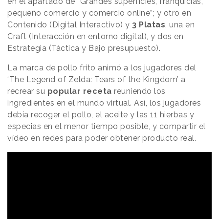
en el apartado de “Grandes superficies, franquicias,
pequeño comercio y comercio online”; y otro en
Contenido (Digital Interactivo) y
3 Platas
, una en
Craft (Interacción en entorno digital), y dos en
Estrategia (Táctica y Bajo presupuesto).
La marca de pollo frito animó a los jugadores del
‘The Legend of Zelda: Tears of the Kingdom’ a
recrear su
popular receta
reuniendo los
ingredientes en el mundo virtual. Así, los jugadores
debía recoger el pollo, el aceite y las 11 hierbas y
especias en el menor tiempo posible, y compartir el
vídeo en redes para poder obtener producto real.