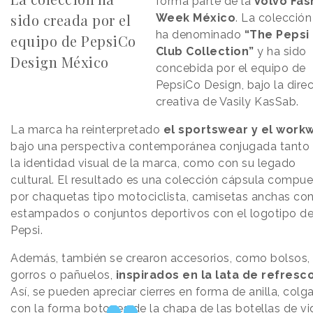
forma parte de la
Volvo Fas
sido creada por el
Week México
. La colección
ha denominado
“The Pepsi
equipo de PepsiCo
Club Collection”
y ha sido
Design México
concebida por el equipo de
PepsiCo Design, bajo la dire
creativa de Vasily KasSab.
La marca ha reinterpretado
el sportswear y el work
bajo una perspectiva contemporánea conjugada tanto
la identidad visual de la marca, como con su legado
cultural. El resultado es una colección cápsula compu
por chaquetas tipo motociclista, camisetas anchas co
estampados o conjuntos deportivos con el logotipo d
Pepsi.
Además, también se crearon accesorios, como bolsos,
gorros o pañuelos,
inspirados en la lata de refresco
Así, se pueden apreciar cierres en forma de anilla, colg
con la forma botones de la chapa de las botellas de vid