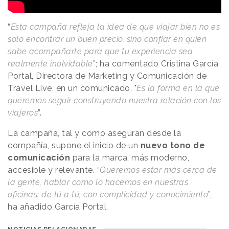
“
Esta campaña refleja la idea de que viajar bien no es
solo encontrar un buen precio, sino confiar en quien
sabe acompañarte para que tu experiencia sea
realmente inolvidable
”; ha comentado Cristina García
Portal, Directora de Marketing y Comunicación de
Travel Live, en un comunicado. "
Es la forma en la que
queremos seguir construyendo nuestra relación con los
viajeros
”.
La campaña, tal y como aseguran desde la
compañía, supone el inicio de un
nuevo tono de
comunicación
para la marca, más moderno,
accesible y relevante. “
Queremos estar más cerca de
la gente, hablar como lo hacemos en nuestras
oficinas: de tú a tú, con complicidad y conocimiento
”,
ha añadido García Portal.