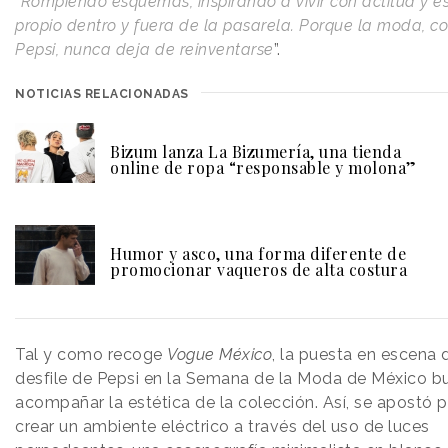
“
Rompiendo esquemas, inspirando a vivir con actitud y es
propio dentro y fuera de la pasarela. Porque la moda, 
Pepsi, nunca deja de reinventarse
”.
NOTICIAS RELACIONADAS
Bizum lanza La Bizumería, una tienda
online de ropa “responsable y molona”
Humor y asco, una forma diferente de
promocionar vaqueros de alta costura
Tal y como recoge
Vogue México
, la puesta en escena 
desfile de Pepsi en la Semana de la Moda de México b
acompañar la estética de la colección. Así, se apostó p
crear un ambiente eléctrico a través del uso de luces