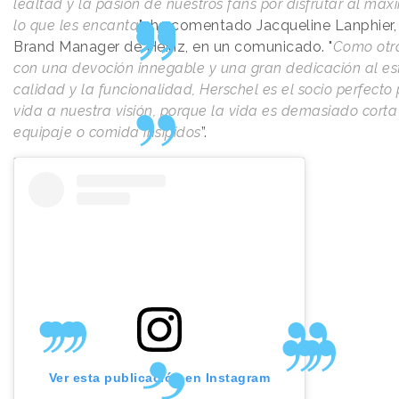
lealtad y la pasión de nuestros fans por disfrutar al má
lo que les encanta
"; ha comentado Jacqueline Lanphier,
Brand Manager de Heinz, en un comunicado. "
Como otr
con una devoción innegable y una gran dedicación al esti
calidad y la funcionalidad, Herschel es el socio perfecto
vida a nuestra visión, porque la vida es demasiado corta
equipaje o comida insípidos
”.
Ver esta publicación en Instagram