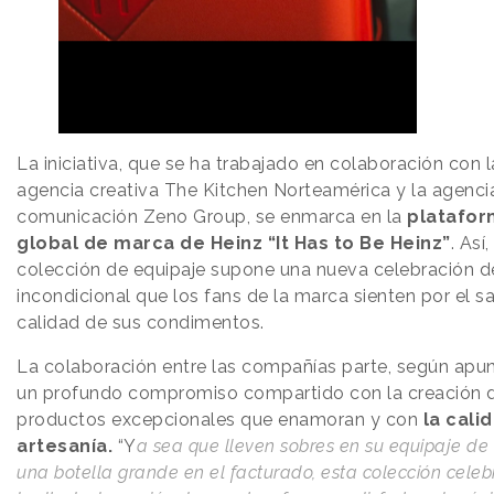
La iniciativa, que se ha trabajado en colaboración con l
agencia creativa The Kitchen Norteamérica y la agenci
comunicación Zeno Group, se enmarca en la
platafor
global de marca de Heinz “It Has to Be Heinz”
. Así,
colección de equipaje supone una nueva celebración d
incondicional que los fans de la marca sienten por el sa
calidad de sus condimentos.
La colaboración entre las compañías parte, según apun
un profundo compromiso compartido con la creación 
productos excepcionales que enamoran y con
la calid
artesanía.
“Y
a sea que lleven sobres en su equipaje d
una botella grande en el facturado, esta colección celeb