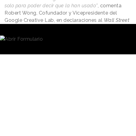
solo para poder decir que la han usado”
, comenta
Robert Wong, Cofundador y Vicepresidente del
Google Creative Lab, en declaraciones al
Wall Street
Journal
.
“Pero al público no le importa si el anuncio fue
hecho con IA o no”
, añadió.