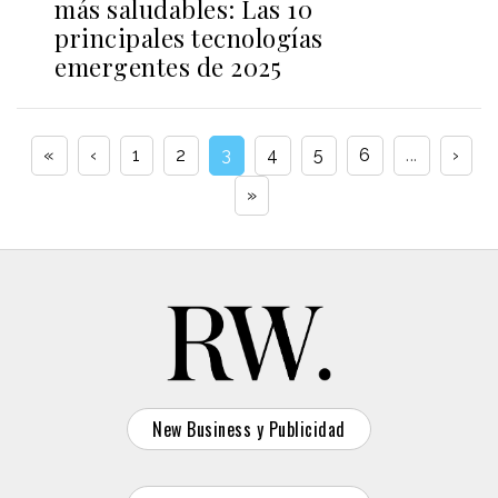
más saludables: Las 10
principales tecnologías
emergentes de 2025
«
‹
1
2
3
4
5
6
...
›
»
New Business y Publicidad