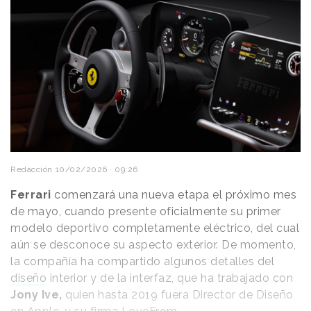
Redacción
10/02/2026 · 09:26
Ferrari
comenzará una nueva etapa el próximo mes
de mayo, cuando presente oficialmente su primer
modelo deportivo completamente eléctrico, del cual
aún se desconoce su aspecto exterior. De momento,
la compañía ha compartido algunos detalles del
diseño
interior y de la interfaz, que ha trabajado con
Jony Ive,
quien hasta 2019 fuera Director de Diseño