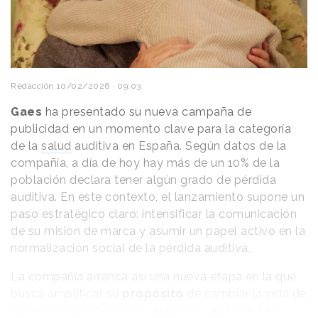
explica la compañía, LoveFrom ha colaborado ​​con el
Centro de Estilo de Ferrari para desarrollar el
concepto respetando su intención original y
garantizar que cada solución cumpla con los
objetivos funcionales, las limitaciones de diseño y
Redacción
10/02/2026 · 09:03
los requisitos de homologación de Ferrari para un
Gaes
ha presentado su nueva campaña de
vehículo deportivo.
publicidad en un momento clave para la categoría
de la
salud
auditiva en España. Según datos de la
compañía, a día de hoy hay más de un 10% de la
población declara tener algún grado de pérdida
auditiva. En este contexto, el lanzamiento supone un
paso estratégico claro: intensificar la comunicación
de su misión de marca y asumir un papel activo en la
normalización social de la pérdida auditiva.
La compañía arranca así una nueva etapa en la que
busca amplificar su
propósito
de cambiar la vida de
las personas a través de una mejor audición. Un