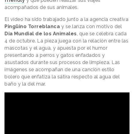
friendly
y que pueden realizar sus viajes
acompañados de sus animales.
El vídeo ha sido trabajado junto a la agencia creativa
Pingüino Torreblanca
y se lanza con motivo del
Día Mundial de los Animales
, que se celebra cada
4 de octubre. La pieza juega con la relación entre las
mascotas y el agua, y apuesta por el humor
presentando a perros y gatos enfadados y
asustados durante sus procesos de limpieza. Las
imágenes se acompañan de una canción estilo
bolero que enfatiza la sátira respecto al agua del
baño y la del mar.