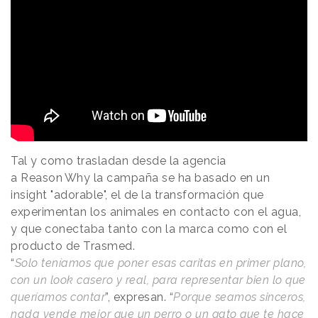
Tal y como trasladan desde la agencia
a
Reason
.
Why
la campaña se ha basado en un
insight "adorable", el de la transformación que
experimentan los animales en contacto con el agua,
y que conectaba tanto con la marca como con el
producto de Trasmed.
“
Solo teníamos que poner esas caritas en primer plano,
con un look casero y real, para representar bien lo que
queríamos contar
”, expresan. “
Porque seamos sinceros,
nada vende mejor que un perro o un gato que te hace