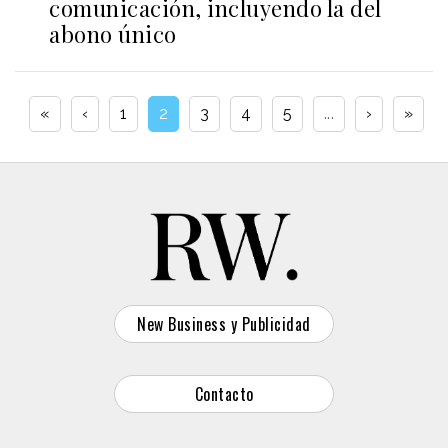
comunicación, incluyendo la del
abono único
«
‹
1
2
3
4
5
...
›
»
New Business y Publicidad
Contacto