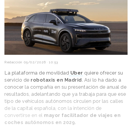
Redacción
05/02/2026 · 10:53
La plataforma de movilidad
Uber
quiere ofrecer su
servicio de
robotaxis en Madrid
. Así lo ha dado a
conocer la compañía en su presentación de anual de
resultados, adelantando que ya trabaja para que ese
tipo de vehículos autónomos circulen por las calles
de la capital española, con la intención de
convertirse en el
mayor facilitador de viajes en
coches autónomos en 2029.