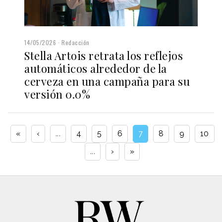
14/05/2026
Redacción
Stella Artois retrata los reflejos
automáticos alrededor de la
cerveza en una campaña para su
versión 0.0%
«
‹
...
4
5
6
7
8
9
10
...
›
»