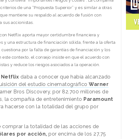
nte y conlleva “importantes riesgos y costes”. La compañía
riterios de una “Propuesta Superior” y es similar a otras
s que mantiene su respaldo al acuerdo de fusión con
V
a sus accionistas.
 con Netflix aporta mayor certidumbre financiera y
y una estructura de financiación sólida, frente a la oferta
uestiona por la falta de garantías de financiación y los
 este contexto, el consejo insiste en que el acuerdo con
istas y reduce los riesgos asociados a la operación.
e
Netflix
daba a conocer que había alcanzado
isición del estudio cinematográfico
Warner
ner Bros Discovery, por 82.700 millones de
s, la compañía de entretenimiento
Paramount
a hacerse con la totalidad del grupo por
 comprar la totalidad de las acciones de
lares por acción,
por encima de los 27,75