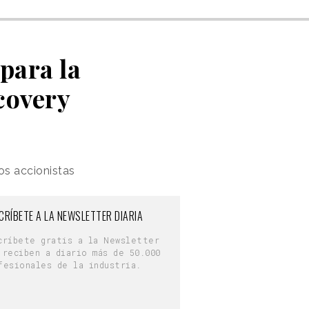
para la
covery
os accionistas
CRÍBETE A LA NEWSLETTER DIARIA
críbete gratis a la Newsletter
 reciben a diario más de 50.000
fesionales de la industria.