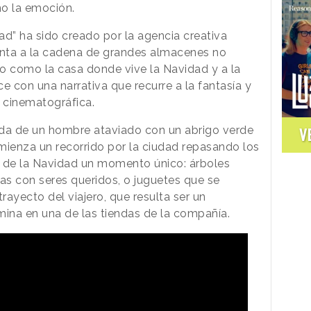
mo la emoción.
ad” ha sido creado por la agencia creativa
nta a la cadena de grandes almacenes no
 como la casa donde vive la Navidad y a la
e con una narrativa que recurre a la fantasía y
 cinematográfica.
ada de un hombre ataviado con un abrigo verde
V
mienza un recorrido por la ciudad repasando los
 de la Navidad un momento único: árboles
s con seres queridos, o juguetes que se
trayecto del viajero, que resulta ser un
mina en una de las tiendas de la compañía.