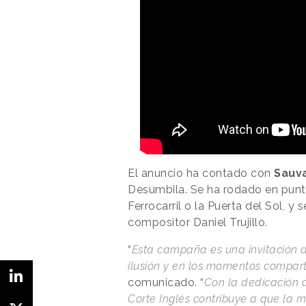
El anuncio ha contado con
Sauv
Desumbila. Se ha rodado en punt
Ferrocarril o la Puerta del Sol, y
compositor Daniel Trujillo.
“
Esta campaña es una invitación ab
ilusión y en los momentos compar
comunicado. “
Con la dedicación d
Corte Inglés contribuye a que la 