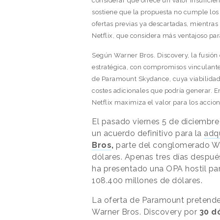
considerar que ofrece un valor insuficie
sostiene que la propuesta no cumple los c
ofertas previas ya descartadas, mientra
Netflix, que considera más ventajoso par
Según Warner Bros. Discovery, la fusión
estratégica, con compromisos vinculantes 
de Paramount Skydance, cuya viabilidad c
costes adicionales que podría generar. En
Netflix maximiza el valor para los accion
El pasado viernes 5 de diciembr
un acuerdo definitivo para la
adqu
Bros
,
parte del conglomerado War
dólares. Apenas tres días despué
ha presentado una OPA hostil par
108.400 millones de dólares.
La oferta de Paramount pretende
Warner Bros. Discovery por
30 dó