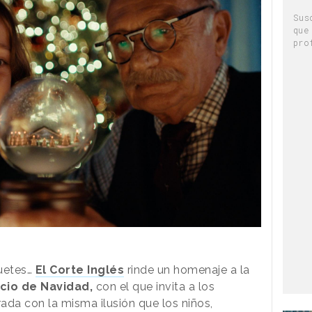
Sus
que
pro
guetes…
El Corte Inglés
rinde un homenaje a la
cio de Navidad,
con el que invita a los
ada con la misma ilusión que los niños,