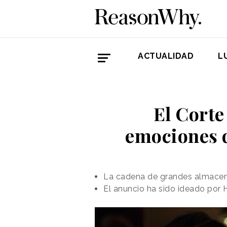
ACTUALIDAD
L
El Corte
emociones d
La cadena de grandes almacene
El anuncio ha sido ideado por