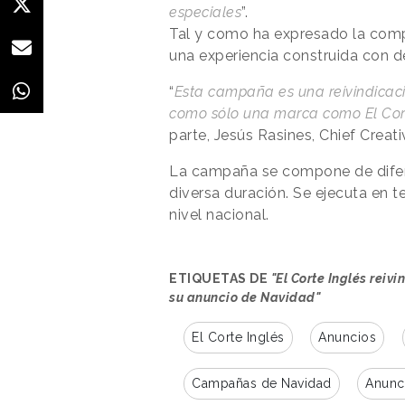
especiales
”.
Tal y como ha expresado la comp
una experiencia construida con d
“
Esta campaña es una reivindicac
como sólo una marca como El Cort
parte, Jesús Rasines, Chief Creat
La campaña se compone de difer
diversa duración. Se ejecuta en te
nivel nacional.
ETIQUETAS DE
"El Corte Inglés reiv
su anuncio de Navidad"
El Corte Inglés
Anuncios
Campañas de Navidad
Anunc