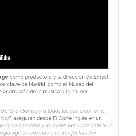
age
como productora y la dirección de Ernest
os clave de Madrid, como el Museo del
 se acompaña de la música original del
ierta a clientes y a todos los que creen en la
tidos
”, aseguran desde El Corte Inglés en un
e sus empleados y la pasión por cada detalle, El
magia siga sucediendo en estas fechas tan