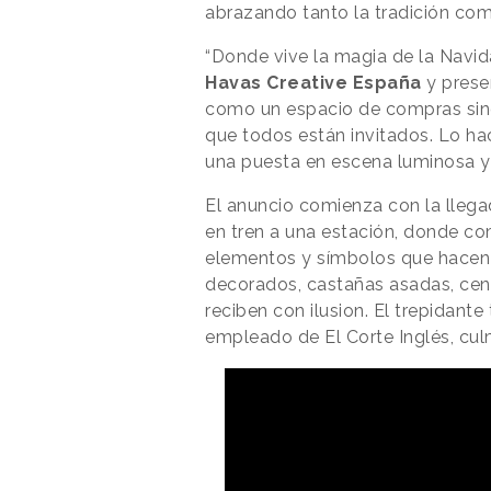
abrazando tanto la tradición co
“Donde vive la magia de la Navid
Havas Creative España
y prese
como un espacio de compras sino
que todos están invitados. Lo hac
una puesta en escena luminosa y
El anuncio comienza con la lleg
en tren a una estación, donde co
elementos y símbolos que hacen
decorados, castañas asadas, cena
reciben con ilusion. El trepidante 
empleado de El Corte Inglés, cul