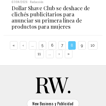
07/04/2026
Redacción
Dollar Shave Club se deshace de
clichés publicitarios para
anunciar su primera línea de
productos para mujeres
«
‹
...
5
6
7
8
9
10
11
...
›
»
New Business y Publicidad