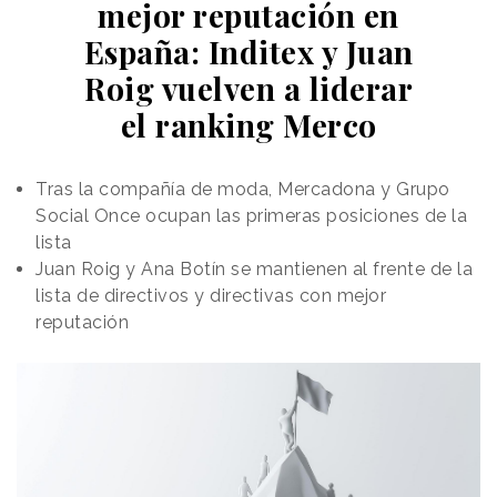
mejor reputación en
a este tipo de herramientas. Cuenta con producción
España: Inditex y Juan
de Carmen Callejón y Cristina Cortés, ambas partes
del laboratorio creativo de Magnific.
Roig vuelven a liderar
el ranking Merco
Tras la compañía de moda, Mercadona y Grupo
Social Once ocupan las primeras posiciones de la
lista
Juan Roig y Ana Botín se mantienen al frente de la
lista de directivos y directivas con mejor
reputación