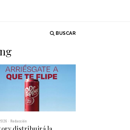
BUSCAR
ing
2026
Redacción
ory distribuirá la