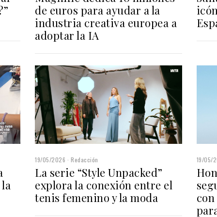
de euros para ayudar a la
icó
?”
industria creativa europea a
Esp
adoptar la IA
19/05/2026
Redacción
19/05/
a
La serie “Style Unpacked”
Hon
 la
explora la conexión entre el
seg
tenis femenino y la moda
con
para