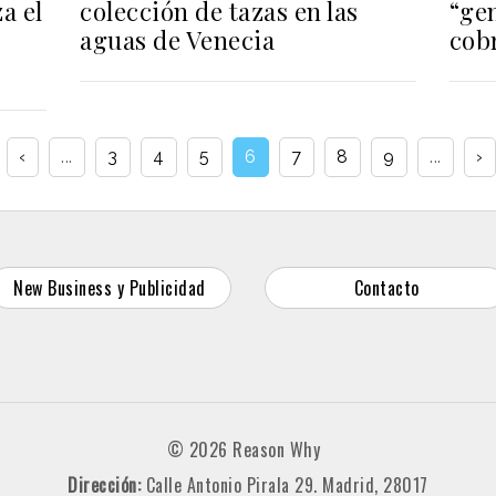
a el
colección de tazas en las
“ge
aguas de Venecia
cob
‹
...
3
4
5
6
7
8
9
...
›
New Business y Publicidad
Contacto
© 2026 Reason Why
Dirección:
Calle Antonio Pirala 29. Madrid, 28017