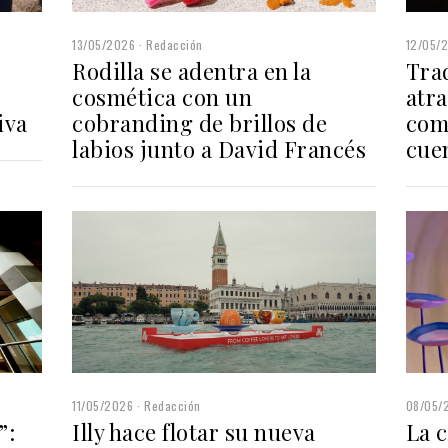
13/05/2026
Redacción
12/05/
Rodilla se adentra en la
Trad
cosmética con un
atra
iva
cobranding de brillos de
comu
labios junto a David Francés
cue
11/05/2026
Redacción
08/05/
”:
Illy hace flotar su nueva
La c