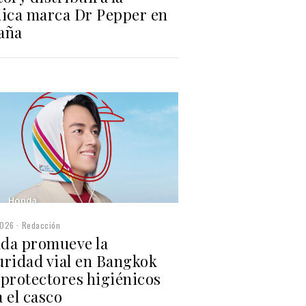
nica marca Dr Pepper en
aña
2026
Redacción
da promueve la
uridad vial en Bangkok
 protectores higiénicos
 el casco