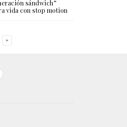
neración sándwich”
ra vida con stop motion
»