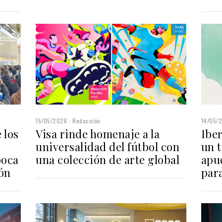
14/05/
15/05/2026
Redacción
Iber
 los
Visa rinde homenaje a la
un t
universalidad del fútbol con
apue
boca
una colección de arte global
par
ión