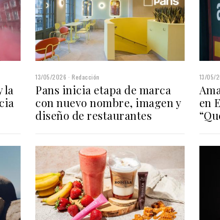
13/05/2026
Redacción
13/05/
 la
Pans inicia etapa de marca
Ama
cia
con nuevo nombre, imagen y
en 
diseño de restaurantes
“Que