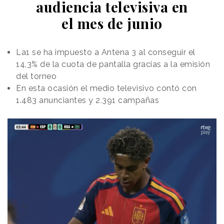
audiencia televisiva en
respecto al negro.
el mes de junio
La acción traslada así la conversación sobre el
producto desde la apariencia hacia el confort. Got2b
no se limita a mostrar una colección de colores para
La1 se ha impuesto a Antena 3 al conseguir el
el verano, sino que trata de construir una nueva
14,3% de la cuota de pantalla gracias a la emisión
razón funcional para teñirse: reducir la temperatura
del torneo
que alcanza el cabello bajo una exposición
En esta ocasión el medio televisivo contó con
continuada al sol.
1.483 anunciantes y 2.391 campañas